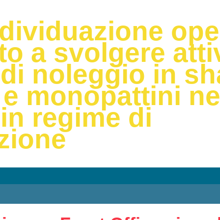
dividuazione ope
to a svolgere atti
 di noleggio in sh
e e monopattini 
in regime di
zione