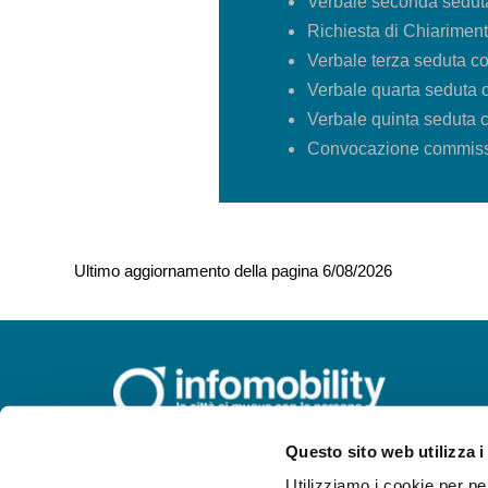
Verbale seconda sedu
Richiesta di Chiarimen
Verbale terza seduta 
Verbale quarta seduta
Verbale quinta seduta
Convocazione commissi
Ultimo aggiornamento della pagina 6/08/2026
Questo sito web utilizza i
INFOMOBILITY SPA a Socio
Utilizziamo i cookie per pe
Unico