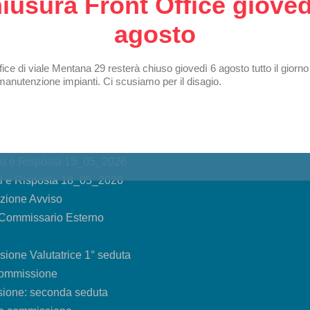
iusura Front Office gioved
agosto
6
Istanza Aggiornato al 29_04_2026
ti e Risposte 29_04_2026
ffice di viale Mentana 29 resterà chiuso giovedì 6 agosto tutto il giorno
 manutenzione impianti. Ci scusiamo per il disagio.
ti e Risposte 05_05_2026
ti e Risposte 11_05_2026
ti e Risposte 12_05_2026
ti e Risposte 13_05_2026
nto e Risposta 15_05_2026
ti e Risposta 18_05_2026
zione Avviso
Commissario Esterno
one Valutatrice 1° seduta
commissione
ione: seconda seduta