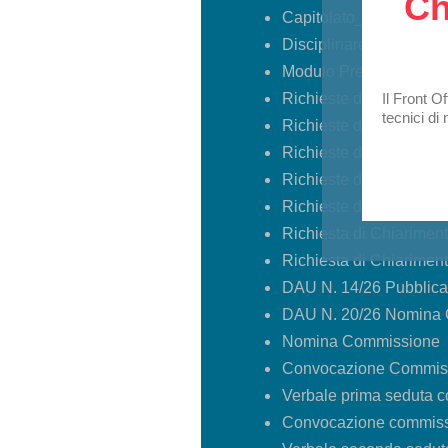
Ch
Capitolato_14_04_26
Disciplinare_14_04_2
Modulo Presentazione 
Richieste di Chiarimen
Il Front O
tecnici di
Richieste di Chiarimen
Richieste di Chiarimen
Richieste di Chiarimen
Richieste di Chiarimen
Richiesta di Chiarime
Richiesta di Chiarimen
DAU N. 14/26 Pubblica
DAU N. 20/26 Nomina 
Nomina Commissione
Convocazione Commissi
Verbale prima seduta 
Convocazione commiss