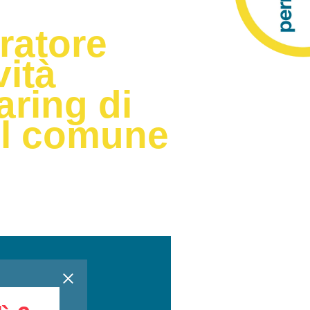
ratore
vità
aring di
nel comune