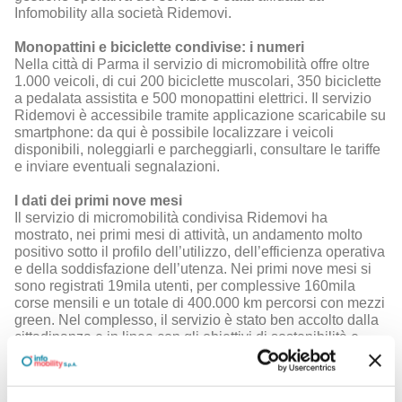
Infomobility alla società Ridemovi.
Monopattini e biciclette condivise: i numeri
Nella città di Parma il servizio di micromobilità offre oltre
1.000 veicoli, di cui 200 biciclette muscolari, 350 biciclette
a pedalata assistita e 500 monopattini elettrici. Il servizio
Ridemovi è accessibile tramite applicazione scaricabile su
smartphone: da qui è possibile localizzare i veicoli
disponibili, noleggiarli e parcheggiarli, consultare le tariffe
e inviare eventuali segnalazioni.
I dati dei primi nove mesi
Il servizio di micromobilità condivisa Ridemovi ha
mostrato, nei primi mesi di attività, un andamento molto
positivo sotto il profilo dell’utilizzo, dell’efficienza operativa
e della soddisfazione dell’utenza. Nei primi nove mesi si
sono registrati 19mila utenti, per complessive 160mila
corse mensili e un totale di 400.000 km percorsi con mezzi
green. Nel complesso, il servizio è stato ben accolto dalla
cittadinanza e in linea con gli obiettivi di sostenibilità e
innovazione della mobilità urbana del Comune.
Come utilizzare il servizio