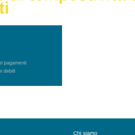
i
dei pagamenti
 debiti
Chi siamo