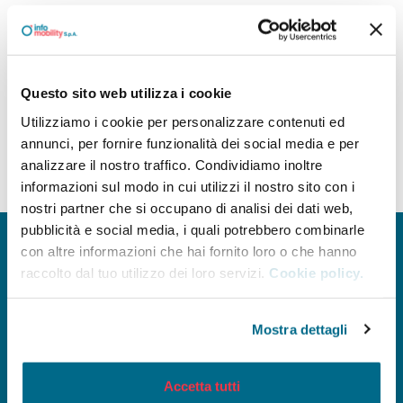
Dati sui pagamenti
Indicatore di tempestività dei pagamenti
Questo sito web utilizza i cookie
IBAN e pagamenti informatici
Utilizziamo i cookie per personalizzare contenuti ed
annunci, per fornire funzionalità dei social media e per
analizzare il nostro traffico. Condividiamo inoltre
informazioni sul modo in cui utilizzi il nostro sito con i
nostri partner che si occupano di analisi dei dati web,
pubblicità e social media, i quali potrebbero combinarle
con altre informazioni che hai fornito loro o che hanno
raccolto dal tuo utilizzo dei loro servizi.
Cookie policy.
INFOMOBILITY SPA a Socio Unico
Viale Mentana, 27 - 43121 Parma
Mostra dettagli
Reg. Imp. PR/C.F. e P.I. 02199590346
Capitale Sociale 1.068.000 Euro I.V.
Società soggetta ad attività di
Accetta tutti
direzione