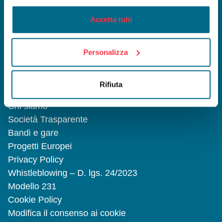
Accetta tutti
INFOMOBILITY SPA a Socio Unico
Viale Mentana, 27 - 43121 Parma
Reg. Imp. PR/C.F. e P.I. 02199590346
Capitale Sociale 1.068.000 Euro I.V.
Personalizza
Società soggetta ad attività di
direzione
e coordinamento da parte Comune di
Rifiuta
Parma
Chi siamo
Società Trasparente
Bandi e gare
Progetti Europei
Privacy Policy
Whistleblowing – D. lgs. 24/2023
Modello 231
Cookie Policy
Modifica il consenso ai cookie