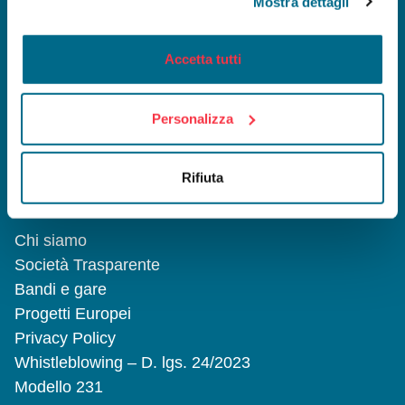
Mostra dettagli
Accetta tutti
INFOMOBILITY SPA a Socio Unico
Viale Mentana, 27 - 43121 Parma
Personalizza
Reg. Imp. PR/C.F. e P.I. 02199590346
Capitale Sociale 1.068.000 Euro I.V.
Società soggetta ad attività di
direzione
Rifiuta
e coordinamento da parte Comune di
Parma
Chi siamo
Società Trasparente
Bandi e gare
Progetti Europei
Privacy Policy
Whistleblowing – D. lgs. 24/2023
Modello 231