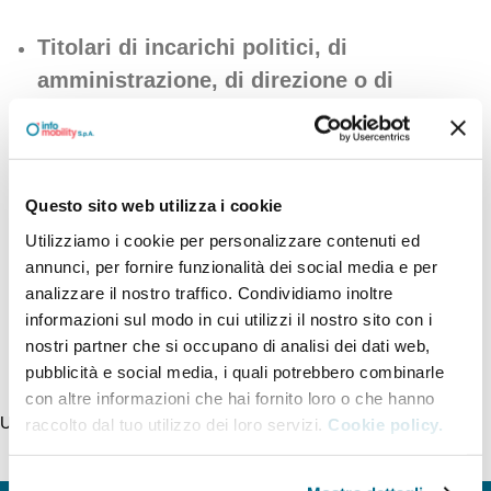
Titolari di incarichi politici, di
amministrazione, di direzione o di
governo e titolari di incarichi dirigenziali
Organi di amministrazione e gestione
Sanzioni per mancata comunicazione dei
Questo sito web utilizza i cookie
dati
Utilizziamo i cookie per personalizzare contenuti ed
annunci, per fornire funzionalità dei social media e per
Articolazione degli uffici
analizzare il nostro traffico. Condividiamo inoltre
informazioni sul modo in cui utilizzi il nostro sito con i
Telefono e posta elettronica
nostri partner che si occupano di analisi dei dati web,
pubblicità e social media, i quali potrebbero combinarle
con altre informazioni che hai fornito loro o che hanno
Ultimo aggiornamento della pagina 18/06/2026
raccolto dal tuo utilizzo dei loro servizi.
Cookie policy.