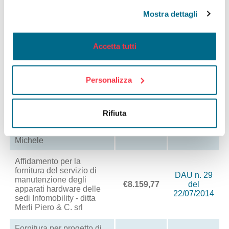
delle ZTL e delle ZPRU.
DAU n. 27
Mostra dettagli
Ripristino segnaletica
€13.402,35
del
danneggiata e/o
03/07/2014
vandalizzata.
Installazione segnaletica
Accetta tutti
atta a regolamentare le
zone 30 Orzi Baganza -
Affidamento ditta Iter srl
Personalizza
Conferimento incarico
Impresa Galvani Giorgio
DAU n. 28
snc per lavori di ripristino
Rifiuta
€4.319,00
del
attraversamento
14/07/2014
pedonale v.le San
Michele
Affidamento per la
fornitura del servizio di
DAU n. 29
manutenzione degli
€8.159,77
del
apparati hardware delle
22/07/2014
sedi Infomobility - ditta
Merli Piero & C. srl
Fornitura per progetto di