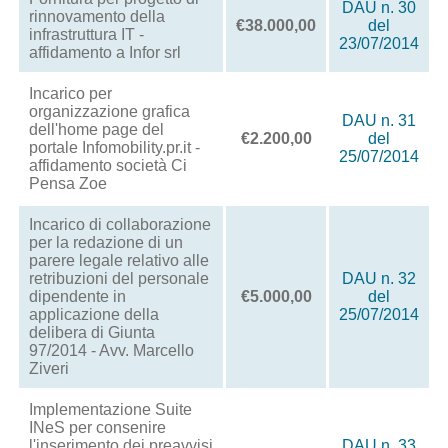
DAU n. 30
rinnovamento della
€38.000,00
del
infrastruttura IT -
23/07/2014
affidamento a Infor srl
Incarico per
organizzazione grafica
DAU n. 31
dell'home page del
€2.200,00
del
portale Infomobility.pr.it -
25/07/2014
affidamento società Ci
Pensa Zoe
Incarico di collaborazione
per la redazione di un
parere legale relativo alle
retribuzioni del personale
DAU n. 32
dipendente in
€5.000,00
del
applicazione della
25/07/2014
delibera di Giunta
97/2014 - Avv. Marcello
Ziveri
Implementazione Suite
INeS per consenire
l'inserimento dei preavvisi
DAU n. 33