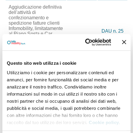
Aggiudicazione definitiva
dell'attività di
confezionamento e
spedizione fatture clienti
Infomobility, limitatamente
DAU n. 25
al Piano Sosta e Car
€15.854,40
del
sharing - Mandatario
19/06/2014
Nexive spa e Mandante
Compagnia Posta Privata
srl, per una
durata complessiva di
Questo sito web utilizza i cookie
mesi 24
Utilizziamo i cookie per personalizzare contenuti ed
Conferimento incarico
annunci, per fornire funzionalità dei social media e per
Studio legale Avv.
DAU n. 26
analizzare il nostro traffico. Condividiamo inoltre
Cosmai - insinuazione al
€500,00
del
informazioni sul modo in cui utilizzi il nostro sito con i
fallimento PR TARGET
30/06/2014
Srl
nostri partner che si occupano di analisi dei dati web,
pubblicità e social media, i quali potrebbero combinarle
Manutenzione
con altre informazioni che hai fornito loro o che hanno
straordinaria della
segnaletiva posta a
raccolto dal tuo utilizzo dei loro servizi.
Cookie policy.
regolamentare strade e
vie ricomprese all'interno