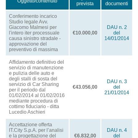
Oggetto/contenuto
prevista
documenti
Conferimento incarico
Studio legale Avv.
Giacomo Malmesi per
DAU n. 2
l'intero iter processuale
€10.000,00
del
causa sinistro stradale -
14/01/2014
approvazione del
preventivo di massima
Affidamento definitivo del
servizio di manutenzione
e pulizia delle auto e
degli stalli di sosta del
DAU n. 3
servizio di Car Sharing
€43.056,00
del
per il periodo dal
21/01/2014
01/02/2014 al 01/02/2016
mediante procedura di
cottimo fiduciario - ditta
Lucedio Aschieri
Accettazione offerta
IT.City S.p.A. per l’analisi
DAU n. 4
e la progettazione del
€6.832,00
del