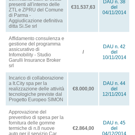
DAU n. 38
presenti all'interno delle
€31.537,63
del
ZTL e ZPRU del Comune
04/11/2014
di Parma -
Aggiudicazione definitiva
ditta Si.Se srl
Affidamento consulenza e
gestione del programma
DAU n. 42
assicurativo di
/
del
Infomobility - Studio
10/11/2014
Garulli Insurance Broker
srl
Incarico di collaborazione
a It.City spa per la
DAU n. 44
realizzazione delle attività
€8.000,00
del
tecnologiche previste dal
12/11/2014
Progetto Europeo SIMON
Approvazione del
preventivo di spesa per la
fornitura delle gomme
DAU n. 45
termiche di n.8 nuove
€2.864,00
del
auto per il servizio Car
04/12/2014