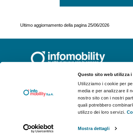
Ultimo aggiornamento della pagina 25/06/2026
Questo sito web utilizza i
INFOMOBILITY SPA a Socio
Utilizziamo i cookie per pe
Unico
Viale Mentana, 27 - 43121 Parma
media e per analizzare il no
Reg. Imp. PR/C.F. e P.I.
nostro sito con i nostri par
02199590346
quali potrebbero combinarle
Capitale Sociale 1.068.000 Euro I.V.
Società soggetta ad attività di
utilizzo dei loro servizi.
Co
direzione
e coordinamento da parte Comune
di Parma
Mostra dettagli