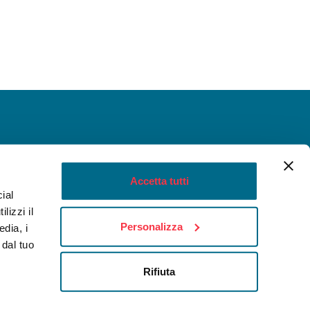
Accetta tutti
ial
lizzi il
Personalizza
edia, i
 dal tuo
Rifiuta
ookie