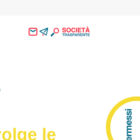
3
olge le