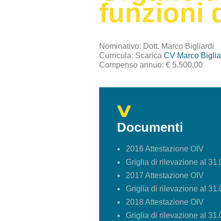
funzioni 
Nominativo: Dott. Marco Bigliardi
Curricula: Scarica
CV Marco Biglia
Compenso annuo: € 5.500,00
Documenti
2016 Attestazione OIV
Griglia di rilevazione al 31
2017 Attestazione OIV
Griglia di rilevazione al 31
2018 Attestazione OIV
Griglia di rilevazione al 31