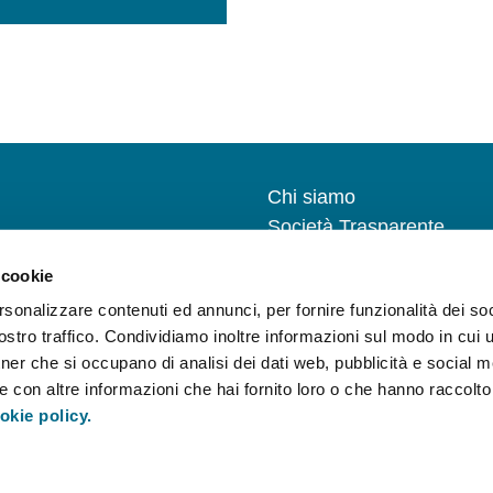
Chi siamo
Società Trasparente
Bandi e gare
 cookie
Progetti Europei
rsonalizzare contenuti ed annunci, per fornire funzionalità dei soc
Privacy Policy
stro traffico. Condividiamo inoltre informazioni sul modo in cui uti
Whistleblowing – D. lgs.
tner che si occupano di analisi dei dati web, pubblicità e social m
24/2023
 con altre informazioni che hai fornito loro o che hanno raccolto
Modello 231
okie policy.
Cookie Policy
Modifica il consenso ai c