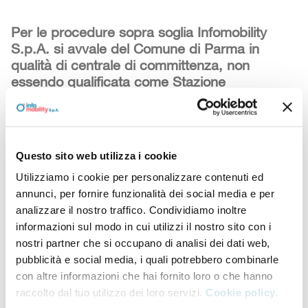
Per le procedure sopra soglia Infomobility
S.p.A. si avvale del Comune di Parma in
qualità di centrale di committenza, non
essendo qualificata come Stazione
Appaltante.
Servizio di prelievo, trasporto, custodia,
contazione, confezionamento e
Questo sito web utilizza i cookie
versamento moneta dai parcometri e
Utilizziamo i cookie per personalizzare contenuti ed
casse automatiche e per il servizio di
annunci, per fornire funzionalità dei social media e per
prelievo buste incassi dai punti vendita
analizzare il nostro traffico. Condividiamo inoltre
di Infomobility spa
informazioni sul modo in cui utilizzi il nostro sito con i
nostri partner che si occupano di analisi dei dati web,
pubblicità e social media, i quali potrebbero combinarle
Procedure in corso
con altre informazioni che hai fornito loro o che hanno
raccolto dal tuo utilizzo dei loro servizi.
Cookie policy.