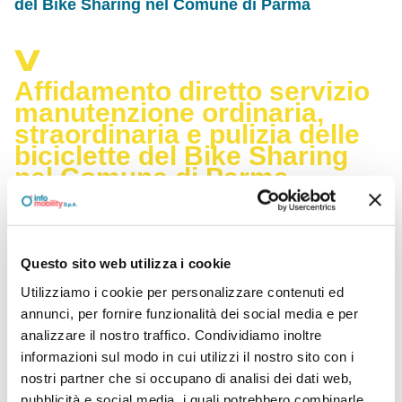
del Bike Sharing nel Comune di Parma
Affidamento diretto servizio
manutenzione ordinaria,
straordinaria e pulizia delle
biciclette del Bike Sharing
nel Comune di Parma
Affidamento diretto, ai sensi dell'art. 36, comma 2, lett. a)
del D.Lgs 50/2016, di tutte le attività necessarie al
completo e al corretto svolgimento della manutenzione
Questo sito web utilizza i cookie
ordinaria, straordinaria e pulizia delle biciclette del servizio
Bike Sharing nel Comune di Parma.
Utilizziamo i cookie per personalizzare contenuti ed
annunci, per fornire funzionalità dei social media e per
analizzare il nostro traffico. Condividiamo inoltre
informazioni sul modo in cui utilizzi il nostro sito con i
nostri partner che si occupano di analisi dei dati web,
Documenti
pubblicità e social media, i quali potrebbero combinarle