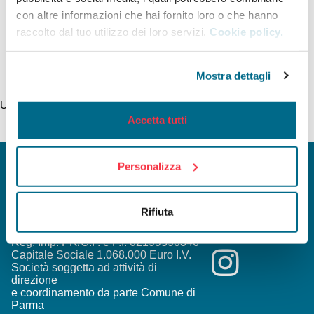
con altre informazioni che hai fornito loro o che hanno
DAU N. 33
raccolto dal tuo utilizzo dei loro servizi.
Cookie policy.
Mostra dettagli
Ultimo aggiornamento della pagina 14/11/2021
Accetta tutti
Personalizza
Rifiuta
INFOMOBILITY SPA a Socio Unico
Viale Mentana, 27 - 43121 Parma
Reg. Imp. PR/C.F. e P.I. 02199590346
Capitale Sociale 1.068.000 Euro I.V.
Società soggetta ad attività di
direzione
e coordinamento da parte Comune di
Parma