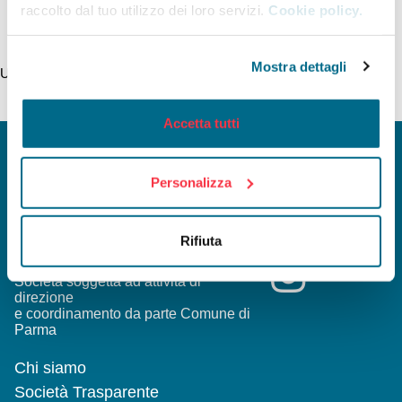
raccolto dal tuo utilizzo dei loro servizi.
Cookie policy.
Mostra dettagli
Ultimo aggiornamento della pagina 9/06/2025
Accetta tutti
Personalizza
INFOMOBILITY SPA a Socio Unico
Viale Mentana, 27 - 43121 Parma
Rifiuta
Reg. Imp. PR/C.F. e P.I. 02199590346
Capitale Sociale 1.068.000 Euro I.V.
Società soggetta ad attività di
direzione
e coordinamento da parte Comune di
Parma
Chi siamo
Società Trasparente