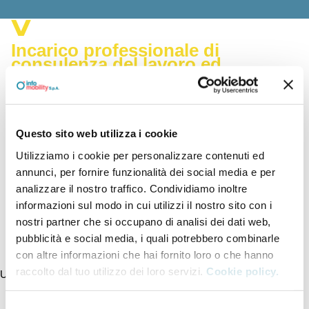
Incarico professionale di
consulenza del lavoro ed
elaborati del servizio paghe
Questo sito web utilizza i cookie
Utilizziamo i cookie per personalizzare contenuti ed
Documenti
annunci, per fornire funzionalità dei social media e per
analizzare il nostro traffico. Condividiamo inoltre
DAU 53-25 del 15.12..25
informazioni sul modo in cui utilizzi il nostro sito con i
nostri partner che si occupano di analisi dei dati web,
pubblicità e social media, i quali potrebbero combinarle
con altre informazioni che hai fornito loro o che hanno
raccolto dal tuo utilizzo dei loro servizi.
Cookie policy.
Ultimo aggiornamento della pagina 23/01/2026