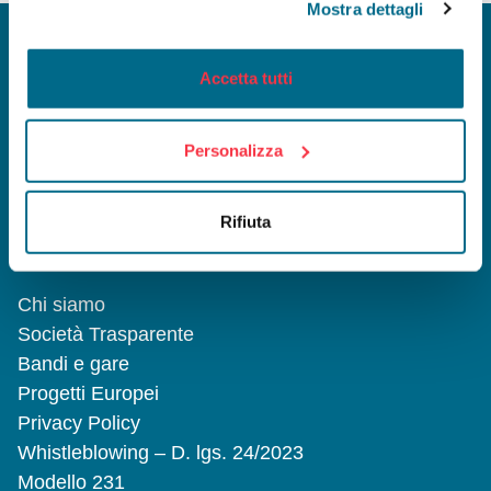
Mostra dettagli
Accetta tutti
INFOMOBILITY SPA a Socio Unico
Viale Mentana, 27 - 43121 Parma
Personalizza
Reg. Imp. PR/C.F. e P.I. 02199590346
Capitale Sociale 1.068.000 Euro I.V.
Società soggetta ad attività di
direzione
Rifiuta
e coordinamento da parte Comune di
Parma
Chi siamo
Società Trasparente
Bandi e gare
Progetti Europei
Privacy Policy
Whistleblowing – D. lgs. 24/2023
Modello 231