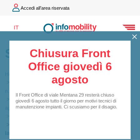
Accedi all’area riservata
IT
Società Trasparente
Chiusura Front
Office giovedì 6
Home
Società Trasparente
agosto
Bandi di gara e Contratti – art. 37, c. 1,2 del d.lgs.
n.33/2013
Il Front Office di viale Mentana 29 resterà chiuso
Atti delle amministrazioni aggiudicatrici e degli enti
giovedì 6 agosto tutto il giorno per motivi tecnici di
manutenzione impianti. Ci scusiamo per il disagio.
aggiudicatori distintamente per ogni procedura
Procedure sotto soglia
2025
Incarico professionale di consulenza del
lavoro ed elaborati del servizio paghe