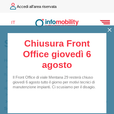
Accedi all’area riservata
IT
Società Trasparente
Chiusura Front
Office giovedì 6
Home
Società Trasparente
agosto
Bandi di gara e Contratti – art. 37, c. 1,2 del d.lgs.
n.33/2013
Il Front Office di viale Mentana 29 resterà chiuso
Atti delle amministrazioni aggiudicatrici e degli enti
giovedì 6 agosto tutto il giorno per motivi tecnici di
manutenzione impianti. Ci scusiamo per il disagio.
aggiudicatori distintamente per ogni procedura
Procedure sotto soglia
2025
Affidamento diretto servizi segnaletica Piano
Sosta