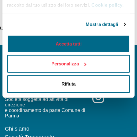
raccolto dal tuo utilizzo dei loro servizi.
Cookie policy.
Mostra dettagli
Ultimo aggiornamento della pagina 13/11/2021
Accetta tutti
Personalizza
INFOMOBILITY SPA a Socio Unico
Viale Mentana, 27 - 43121 Parma
Rifiuta
Reg. Imp. PR/C.F. e P.I. 02199590346
Capitale Sociale 1.068.000 Euro I.V.
Società soggetta ad attività di
direzione
e coordinamento da parte Comune di
Parma
Chi siamo