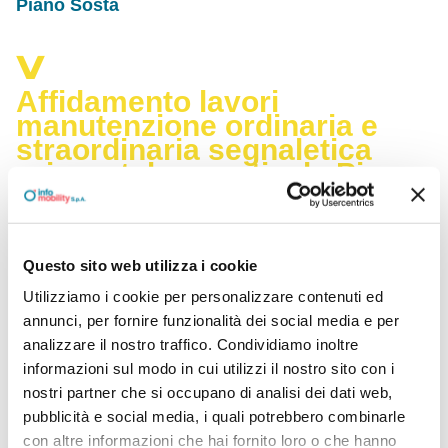
Piano Sosta
Affidamento lavori
manutenzione ordinaria e
straordinaria segnaletica
orizzontale e verticale Piano
Sosta
Affidamento lavori manutenzione ordinaria e straordinaria
segnaletica orizzontale e verticale Piano Sosta
Questo sito web utilizza i cookie
Utilizziamo i cookie per personalizzare contenuti ed
annunci, per fornire funzionalità dei social media e per
analizzare il nostro traffico. Condividiamo inoltre
informazioni sul modo in cui utilizzi il nostro sito con i
Documenti
nostri partner che si occupano di analisi dei dati web,
pubblicità e social media, i quali potrebbero combinarle
Proposta di aggiudicazione
con altre informazioni che hai fornito loro o che hanno