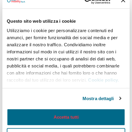
Giovedì 18 Settembre
FIAB: misurazione passaggi biciclette nei punti
Questo sito web utilizza i cookie
nevralgici (07:30 – 08:30)
Utilizziamo i cookie per personalizzare contenuti ed
TEP Biglietteria mobile in Piazza Garibaldi dalle
annunci, per fornire funzionalità dei social media e per
08:00 alle 13:00
analizzare il nostro traffico. Condividiamo inoltre
informazioni sul modo in cui utilizzi il nostro sito con i
nostri partner che si occupano di analisi dei dati web,
Venerdì 19 settembre
pubblicità e social media, i quali potrebbero combinarle
TEP Biglietteria mobile in Piazza Garibaldi dalle
con altre informazioni che hai fornito loro o che hanno
raccolto dal tuo utilizzo dei loro servizi.
Cookie policy.
08:00 alle 13:00
GIORNATA BIKE TO WORK
Mostra dettagli
FIAB Bike to Work – staffetta con lavoratori
delle aziende
Accetta tutti
Bike to School – FIAB Point presso Liceo
Marconi e Polo scolastico Viale Piacenza