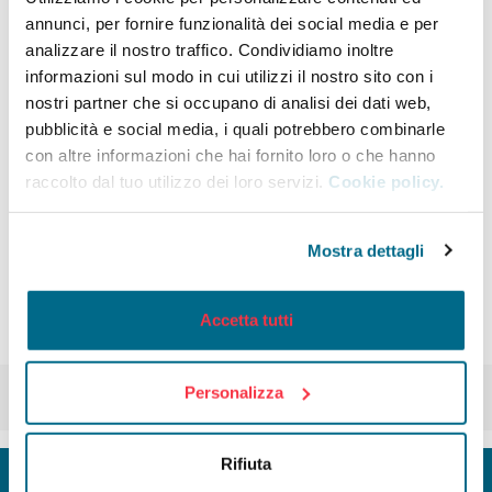
modulo di “dichiarazione sostitutiva” scaricabile dai siti
annunci, per fornire funzionalità dei social media e per
web di Infomobility e dell’Università di Parma insieme a un
analizzare il nostro traffico. Condividiamo inoltre
documento d’identità valido. Gli abbonamenti per il
informazioni sul modo in cui utilizzi il nostro sito con i
servizio di parcheggio custodito in Cicletteria sono
nostri partner che si occupano di analisi dei dati web,
sottoscrivibili in Cicletteria.
pubblicità e social media, i quali potrebbero combinarle
La finalità, che si inquadra nell’ambito delle misure di
con altre informazioni che hai fornito loro o che hanno
Mobility Management condotte da Università, Comune e
raccolto dal tuo utilizzo dei loro servizi.
Cookie policy.
Infomobility, è quella di promuovere un maggior uso dei
servizi di mobilità sostenibile alternativi all’auto privata fra
tutte le persone della comunità universitaria, con
conseguenze evidenti in termini di riduzione
Mostra dettagli
dell’inquinamento e del traffico cittadino.
Per maggiori informazioni sulle tariffe e orari della
Accetta tutti
Cicletteria
guarda qui
Personalizza
Rifiuta