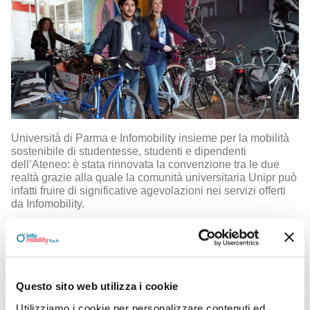
Università di Parma e Infomobility insieme per la mobilità
sostenibile
di studentesse, studenti e dipendenti
dell’Ateneo: è stata rinnovata la convenzione tra le due
realtà grazie alla quale la comunità universitaria Unipr può
infatti fruire di significative agevolazioni nei servizi offerti
da Infomobility.
La convenzione, che riguarda il servizio di
deposito
sicuro di biciclette, moto e scooter
della Cicletteria,
prevede nuove tariffe scontate sull’abbonamento annuale
e mensile.
Questo sito web utilizza i cookie
Per aderire alla promozione è sufficiente mostrare il badge
Utilizziamo i cookie per personalizzare contenuti ed
identificativo Unipr, la Student Card oppure compilare il