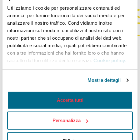
Utilizziamo i cookie per personalizzare contenuti ed
annunci, per fornire funzionalità dei social media e per
analizzare il nostro traffico. Condividiamo inoltre
informazioni sul modo in cui utilizzi il nostro sito con i
nostri partner che si occupano di analisi dei dati web,
pubblicità e social media, i quali potrebbero combinarle
con altre informazioni che hai fornito loro o che hanno
raccolto dal tuo utilizzo dei loro servizi.
Cookie policy.
DUPLICATO TAG SMARRITO
Per richiedere il duplicato del TAG smarrito o lasciato sul
Mostra dettagli
vecchio veicolo compilare il modulo
Duplicato TAG
inviare il
modulo a
imobility@infomobility.pr.it
e poi si ritira allo
sportello di viale Mentana 29 nei tempi indicati.
Accetta tutti
Tariffa: 5 €
Personalizza
DUPLICATO TAG SMARRITO - 